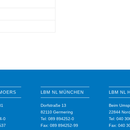
 MOERS
LBM NL MÜNCHEN
LBM NL
31
Dorfstraße 13
Beim Umsp
82110 Germering
22844 Nord
4-0
Tel: 089 894252-0
Tel: 040 3
537
Fax: 089 894252-99
Fax: 040 3