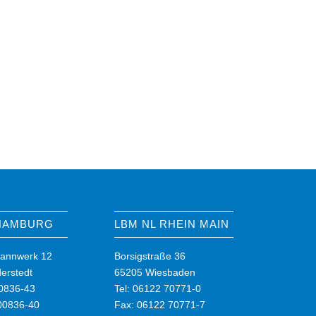
 HAMBURG
LBM NL RHEIN MAIN
annwerk 12
Borsigstraße 36
erstedt
65205 Wiesbaden
00836-43
Tel: 06122 70771-0
00836-40
Fax: 06122 70771-7