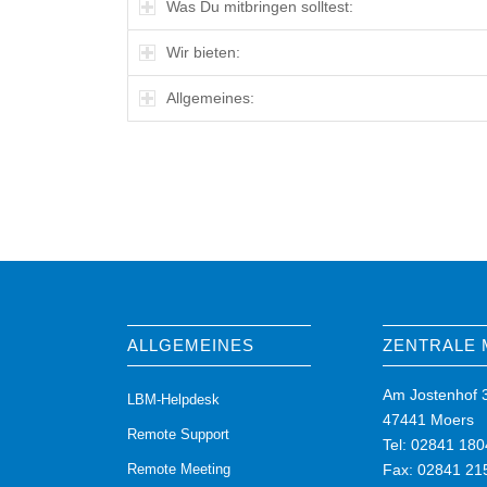
Was Du mitbringen solltest:
Wir bieten:
Allgemeines:
ALLGEMEINES
ZENTRALE
Am Jostenhof 
LBM-Helpdesk
47441 Moers
Remote Support
Tel: 02841 180
Remote Meeting
Fax: 02841 21