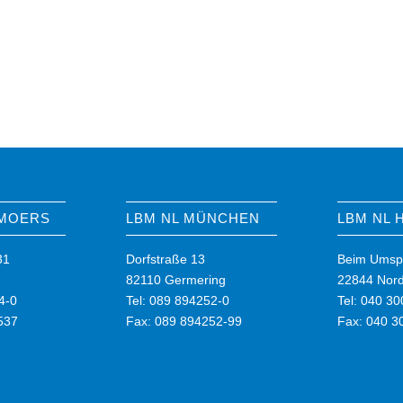
 MOERS
LBM NL MÜNCHEN
LBM NL
31
Dorfstraße 13
Beim Umsp
82110 Germering
22844 Nord
4-0
Tel: 089 894252-0
Tel: 040 3
537
Fax: 089 894252-99
Fax: 040 3