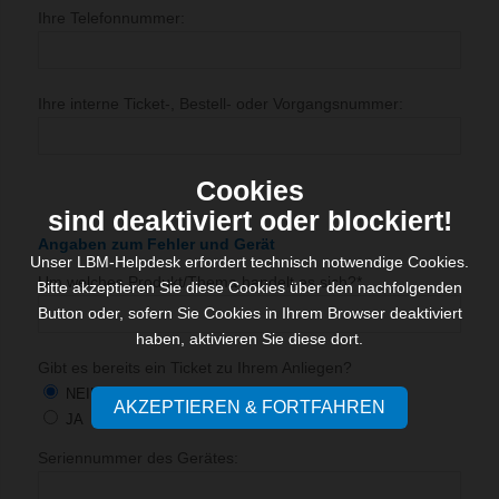
Ihre Telefonnummer:
Ihre interne Ticket-, Bestell- oder Vorgangsnummer:
Cookies
sind deaktiviert oder blockiert!
Angaben zum Fehler und Gerät
Unser LBM-Helpdesk erfordert technisch notwendige Cookies.
Um welches Produkt/Thema handelt es sich?*
Bitte akzeptieren Sie diese Cookies über den nachfolgenden
Button oder, sofern Sie Cookies in Ihrem Browser deaktiviert
haben, aktivieren Sie diese dort.
Gibt es bereits ein Ticket zu Ihrem Anliegen?
NEIN
AKZEPTIEREN & FORTFAHREN
JA
Seriennummer des Gerätes: