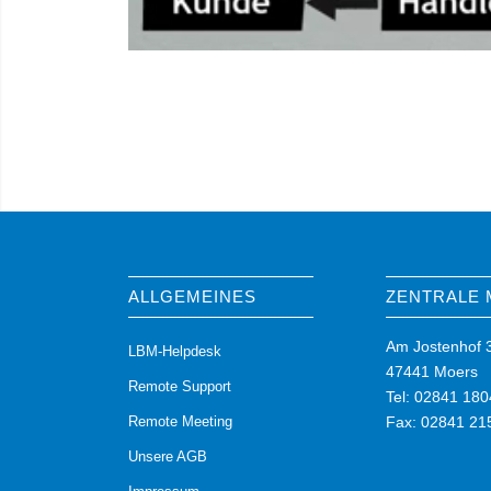
ALLGEMEINES
ZENTRALE
Am Jostenhof 
LBM-Helpdesk
47441 Moers
Remote Support
Tel: 02841 180
Remote Meeting
Fax: 02841 21
Unsere AGB