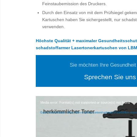
Feinstaubemission des Druckers.
Durch den Einsatz von mit dem Prüfsiegel geke
Kartuschen haben Sie sichergestellt, nur schads
verwenden.
Höchste Qualität + maximaler Gesundheitsschut
schadstoffarmer Lasertonerkartuschen von LB
Sie möchten Ihre Gesundheit
Sprechen Sie uns
Media error: Format(s) not supported or source(s) not found
Datei herunterladen: https://lbm-it.de/wp-content/uploads/2019/02/lbm-mas