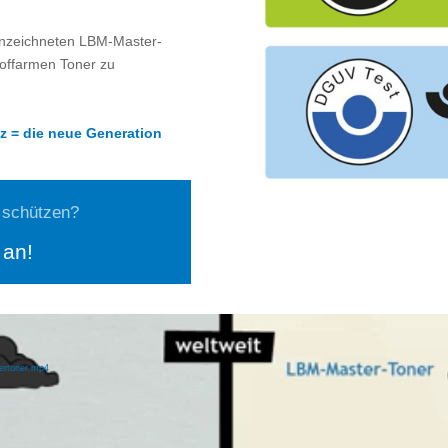
nnzeichneten LBM-Master-
toffarmen Toner zu
z = die neue Generation
M
 schützen?
 an!
tertoner.mp4