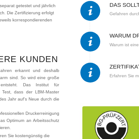
DAS SOLL
separat getestet und jährlich
ch. Die Zertifizierung erfolgt
Gefahren durc
jeweils korrespondierenden
WARUM D
Warum ist eine
SERE KUNDEN
ZERTIFIKA
ahren erkannt und deshalb
Erfahren Sie m
farm sind. So wird eine große
ntsteht. Das Institut für
V Test, dass der LBM-Master
jedes Jahr auf’s Neue durch die
fessionellen Druckerreinigung
s Optimum an Arbeitsschutz
ieren.
ren Sie kostengünstig die