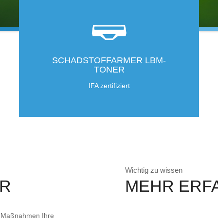
SCHADSTOFFARMER LBM-
TONER
IFA zertifiziert
Wichtig zu wissen
ER
MEHR ERF
en Maßnahmen Ihre