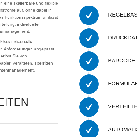
ine skalierbare und flexible
nströme auf, ohne dabei in
REGELBAS
as Funktionsspektrum umfasst
eilung, individuelle
larmanagement.
DRUCKDA
ichen universelle
gten Anforderungen angepasst
rlöst Sie von
BARCODE
pier, veralteten, sperrigen
mentenmanagement.
FORMULA
EITEN
VERTEILT
AUTOMATI