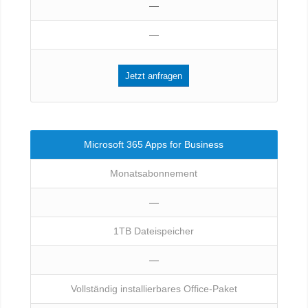
—
—
Jetzt anfragen
Microsoft 365 Apps for Business
Monatsabonnement
—
1TB Dateispeicher
—
Vollständig installierbares Office-Paket